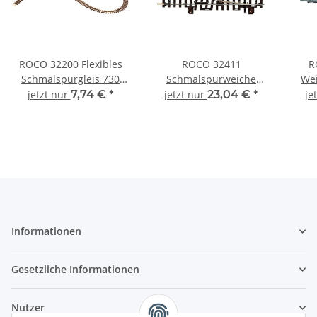
ROCO 32200 Flexibles
ROCO 32411
R
Schmalspurgleis 730
Schmalspurweiche
Wei
mm Spur H0e
rechts 15° Spur H0e
jetzt nur
7,74 €
*
jetzt nur
23,04 €
*
je
Informationen
Gesetzliche Informationen
Nutzer