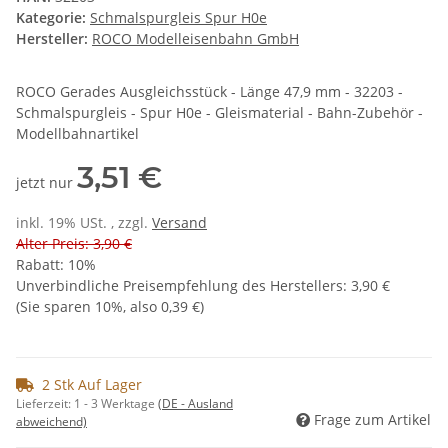
Kategorie:
Schmalspurgleis Spur H0e
Hersteller:
ROCO Modelleisenbahn GmbH
ROCO Gerades Ausgleichsstück - Länge 47,9 mm - 32203 -
Schmalspurgleis - Spur H0e - Gleismaterial - Bahn-Zubehör -
Modellbahnartikel
3,51 €
jetzt nur
inkl. 19% USt. , zzgl.
Versand
Alter Preis: 3,90 €
Rabatt:
10%
Unverbindliche Preisempfehlung des Herstellers
:
3,90 €
(Sie sparen
10%
, also
0,39 €
)
2 Stk Auf Lager
Lieferzeit:
1 - 3 Werktage
(DE - Ausland
Frage zum Artikel
abweichend)