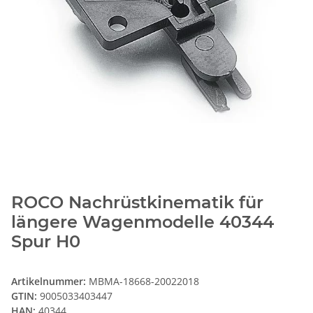
ROCO Nachrüstkinematik für
längere Wagenmodelle 40344
Spur H0
Artikelnummer:
MBMA-18668-20022018
GTIN:
9005033403447
HAN:
40344