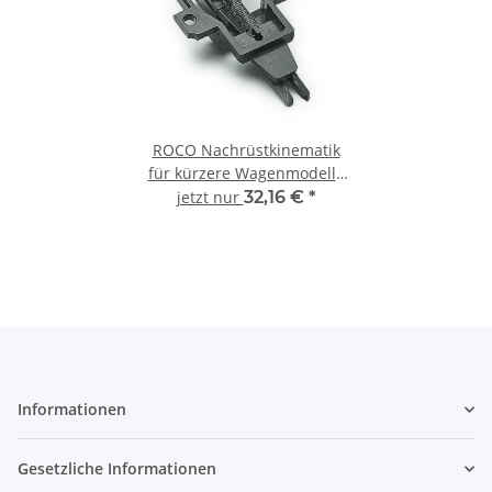
ROCO Nachrüstkinematik
für kürzere Wagenmodelle
40343 Spur H0
jetzt nur
32,16 €
*
Informationen
Gesetzliche Informationen