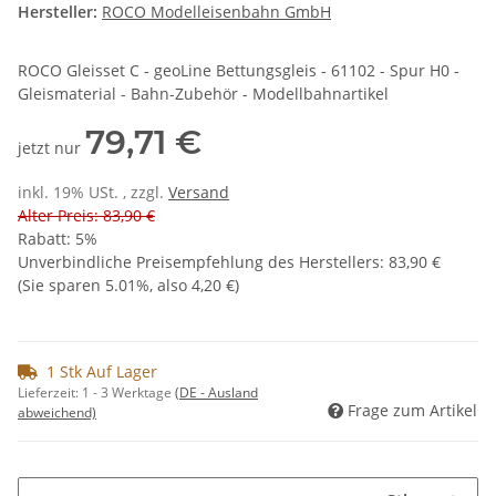
Hersteller:
ROCO Modelleisenbahn GmbH
ROCO Gleisset C - geoLine Bettungsgleis - 61102 - Spur H0 -
Gleismaterial - Bahn-Zubehör - Modellbahnartikel
79,71 €
jetzt nur
inkl. 19% USt. , zzgl.
Versand
Alter Preis: 83,90 €
Rabatt:
5%
Unverbindliche Preisempfehlung des Herstellers
:
83,90 €
(Sie sparen
5.01%
, also
4,20 €
)
1 Stk Auf Lager
Lieferzeit:
1 - 3 Werktage
(DE - Ausland
Frage zum Artikel
abweichend)