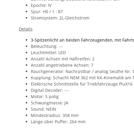
Epoche: IV
Spur: H0 / 1 : 87
Stromsystem: 2L-Gleichstrom
Details
3-Spitzenlicht an beiden Fahrzeugenden, mit Fahr
Beleuchtung: ---
Leuchtmittel: LED
Anzahl Achsen mit Haftreifen: 2
Anzahl angetriebene Achsen: 7
Rauchgenerator: N
achrüstbar / analog
Seuthe Nr. 1
Kupplung:
Schacht NEM 362 mit KK-Kinematik am 
Elektrische Schnittstelle für Triebfahrzeuge PluX16
Digital-Decoder: ---
Motor: 5 polig
Schwungmasse: JA
Sound: NEIN
Mindestradius: 358 mm
Länge über Puffer: 264 mm