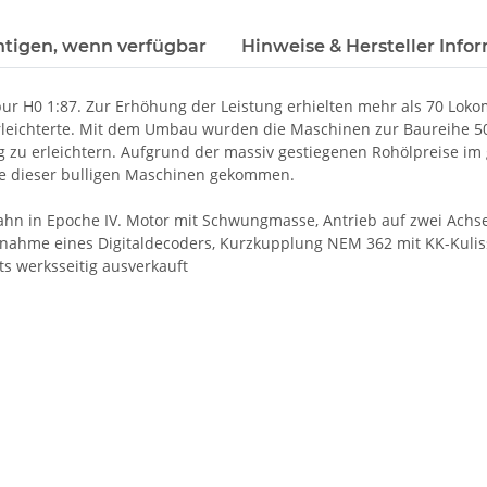
htigen, wenn verfügbar
Hinweise & Hersteller Info
ur H0 1:87.
Zur Erhöhung der Leistung erhielten mehr als 70 Lok
rleichterte. Mit dem Umbau wurden die Maschinen zur Baureihe 50.
zu erleichtern. Aufgrund der massiv gestiegenen Rohölpreise im 
de dieser bulligen Maschinen gekommen.
hn in Epoche IV.
Motor mit Schwungmasse, Antrieb auf zwei Achse
Aufnahme eines Digitaldecoders, Kurzkupplung NEM 362 mit KK-Kuliss
its werksseitig ausverkauft