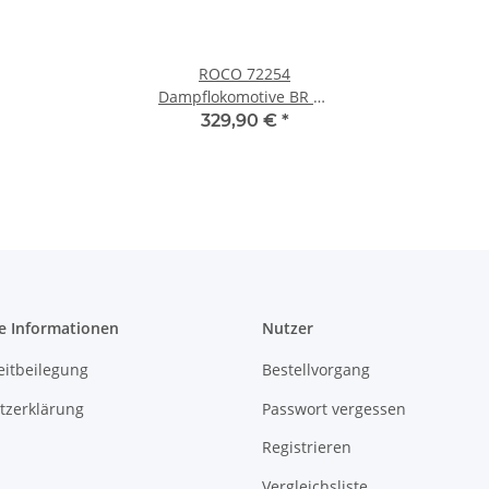
ROCO 72254
Dampflokomotive BR 23
001 DR Ep.III Spur H0
329,90 €
*
e Informationen
Nutzer
eitbeilegung
Bestellvorgang
tzerklärung
Passwort vergessen
Registrieren
Vergleichsliste