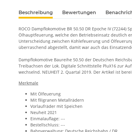
Beschreibung
Bewertungen
Benachric
ROCO Dampflokomotive BR 50.50 DR Epoche IV (72244) Sp
Ölhauptfeuerung, welche den Betriebseinsatz deutlich e
Unterscheidung zwischen Kohlefeuerung und Ölfeuerung 
überraschend abgestellt, damit war auch das Einsatzen
Dampflokomotive Baureihe 50.50 der Deutschen Reichsba
Treibachsen der Lok. Digitale Schnittstelle PluX16 zur 
wechselnd.
NEUHEIT 2. Quartal 2019. Der Artikel ist bere
Merkmale
Mit Ölfeuerung
Mit filigranen Metallrädern
Vorlaufräder mit Speichen
Neuheit 2021
Einmalauflage: ---
Bestellschluss: ---
Bahnverwaltung:
Deutsche Reichsbahn / DR