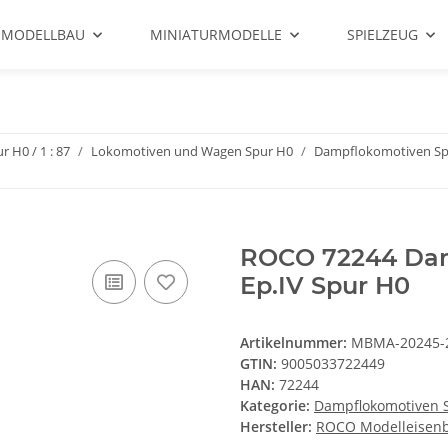
 MODELLBAU
MINIATURMODELLE
SPIELZEUG
r H0 / 1 : 87
Lokomotiven und Wagen Spur H0
Dampflokomotiven Sp
ROCO 72244 Dam
Ep.IV Spur H0
Artikelnummer:
MBMA-20245-
GTIN:
9005033722449
HAN:
72244
Kategorie:
Dampflokomotiven 
Hersteller:
ROCO Modelleise