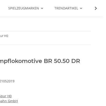
SPIELZEUGMARKEN
TRENDARTIKEL
SALE %
ur H0
pflokomotive BR 50.50 DR
21052019
Spur H0
nbahn GmbH