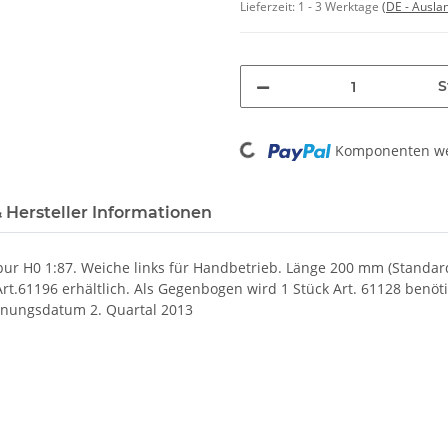
Lieferzeit:
1 - 3 Werktage
(DE - Ausla
S
Loading...
Komponenten wer
 Hersteller Informationen
pur H0 1:87.
Weiche links für Handbetrieb. Länge 200 mm (Standar
rt.61196 erhältlich.
Als Gegenbogen wird 1 Stück Art. 61128 benöt
inungsdatum
2. Quartal 2013