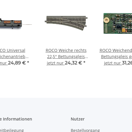
CO Universal
ROCO Weiche rechts
ROCO Weichend
ichenantrieb
22,5° Bettungsgleis
Bettungsgleis g
ktrisch 61195
geoLine 61141 Spur H0
61196 Spur
 nur
24,89 €
*
jetzt nur
24,32 €
*
jetzt nur
31,2
ngsgleis geoLine
Spur H0
e Informationen
Nutzer
eitbeilegung
Bestellvorgang