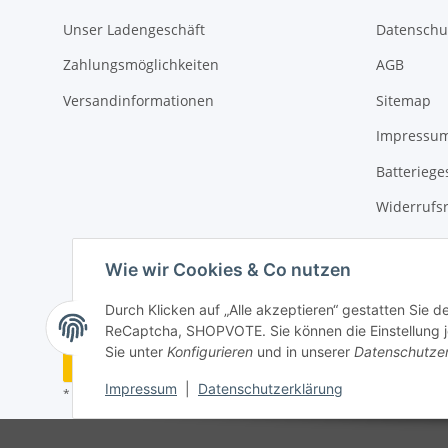
Unser Ladengeschäft
Datenschu
Zahlungsmöglichkeiten
AGB
Versandinformationen
Sitemap
Impressu
Batteriege
Widerrufs
Wie wir Cookies & Co nutzen
Durch Klicken auf „Alle akzeptieren“ gestatten Sie 
ReCaptcha, SHOPVOTE. Sie können die Einstellung jed
Sie unter
Konfigurieren
und in unserer
Datenschutze
Vertrag widerrufen
Impressum
|
Datenschutzerklärung
* Alle Preise inkl. gesetzlicher USt., zzgl.
Versand