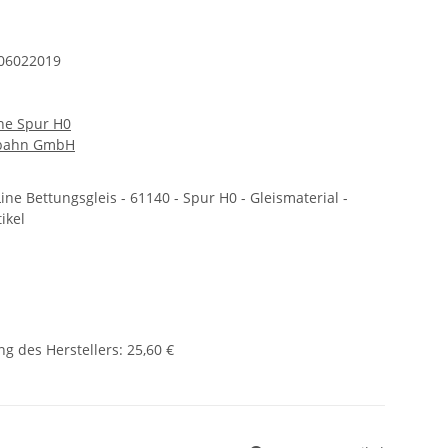
06022019
ine Spur H0
nbahn GmbH
ne Bettungsgleis - 61140 - Spur H0 - Gleismaterial -
ikel
g des Herstellers
:
25,60 €