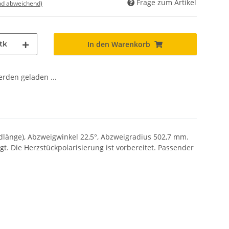
Frage zum Artikel
nd abweichend)
tk
In den Warenkorb
den geladen ...
dlänge), Abzweigwinkel 22,5°, Abzweigradius 502,7 mm.
igt.
Die Herzstückpolarisierung ist vorbereitet.
Passender