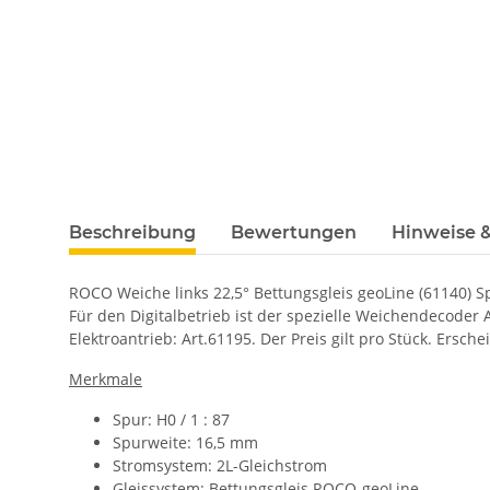
Beschreibung
Bewertungen
Hinweise &
ROCO Weiche links 22,5° Bettungsgleis geoLine (61140) S
Für den Digitalbetrieb ist der spezielle Weichendecoder A
Elektroantrieb: Art.61195.
Der Preis gilt pro Stück.
Ersche
Merkmale
Spur: H0 / 1 : 87
Spurweite: 16,5 mm
Stromsystem: 2L-Gleichstrom
Gleissystem: Bettungsgleis ROCO-geoLine