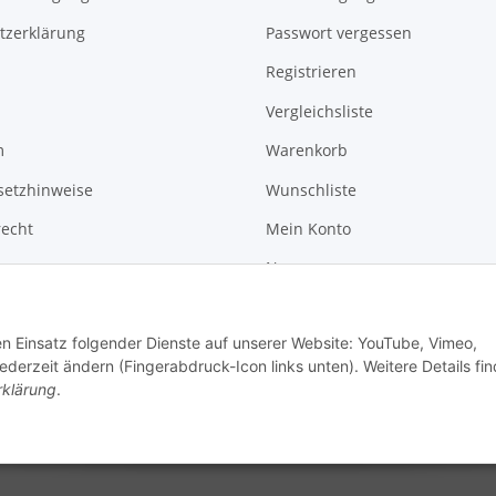
tzerklärung
Passwort vergessen
Registrieren
Vergleichsliste
m
Warenkorb
setzhinweise
Wunschliste
recht
Mein Konto
News
Kontakt
den Einsatz folgender Dienste auf unserer Website: YouTube, Vimeo,
erzeit ändern (Fingerabdruck-Icon links unten). Weitere Details fi
rklärung
.