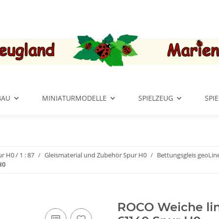
BAU
MINIATURMODELLE
SPIELZEUG
SPI
r H0 / 1 : 87
Gleismaterial und Zubehör Spur H0
Bettungsgleis geoLin
H0
ROCO Weiche lin