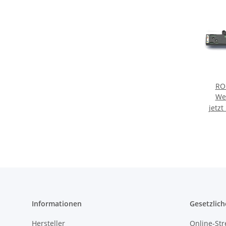
RO
We
ele
jetzt
Bettu
Informationen
Gesetzlich
Hersteller
Online-Str