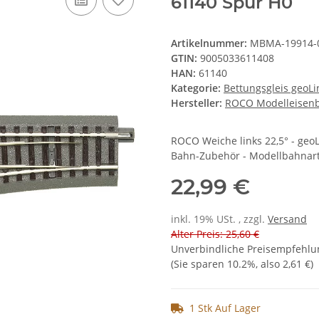
61140 Spur H0
Artikelnummer:
MBMA-19914-
GTIN:
9005033611408
HAN:
61140
Kategorie:
Bettungsgleis geoL
Hersteller:
ROCO Modelleise
ROCO Weiche links 22,5° - geoLi
Bahn-Zubehör - Modellbahnart
22,99 €
inkl. 19% USt. , zzgl.
Versand
Alter Preis: 25,60 €
Unverbindliche Preisempfehlun
(Sie sparen
10.2%
, also
2,61 €
)
1 Stk Auf Lager