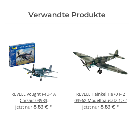
Verwandte Produkte
REVELL Vought F4U-1A
REVELL Heinkel He70 F-2
Corsair 03983
03962 Modellbausatz 1:72
Modellbausatz 1:72
jetzt nur
8,83 €
*
jetzt nur
8,83 €
*