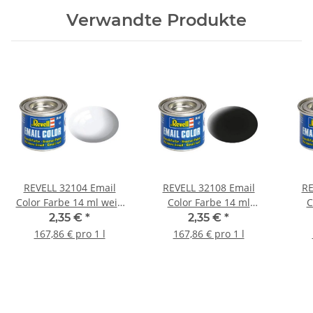
Verwandte Produkte
REVELL 32104 Email
REVELL 32108 Email
RE
Color Farbe 14 ml weiß
Color Farbe 14 ml
C
glänzend RAL 9010
schwarz matt RAL 9011
sma
2,35 €
*
2,35 €
*
167,86 € pro 1 l
167,86 € pro 1 l