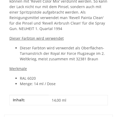
können mit 'Revell Color Mix' verdünnt werden. So kann
der Lack nicht nur mit dem Pinsel, sondern auch mit
einer Spritzpistole aufgebracht werden. Als
Reinigungsmittel verwendet man 'Revell Painta Clean'
für die Pinsel und 'Revell Airbrush Clean' für die Spray
Gun. NEUHEIT 1. Quartal 1994
Dieser Farbton wird verwendet
Dieser Farbton wird verwendet als Oberflächen-
Tarnanstrich der Royal Air Force Flugzeuge im 2.
Weltkrieg, meist zusammen mit 32381 Braun
Merkmale
RAL 6020
Menge: 14 ml / Dose
Produkteigenschaft
Wert
Inhalt:
14,00 ml