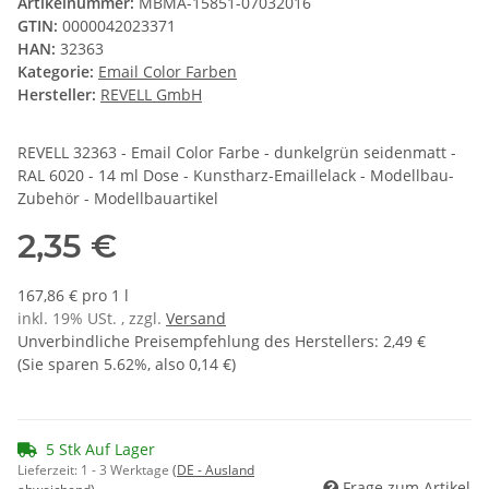
Artikelnummer:
MBMA-15851-07032016
GTIN:
0000042023371
HAN:
32363
Kategorie:
Email Color Farben
Hersteller:
REVELL GmbH
REVELL 32363 - Email Color Farbe - dunkelgrün seidenmatt -
RAL 6020 - 14 ml Dose - Kunstharz-Emaillelack - Modellbau-
Zubehör - Modellbauartikel
2,35 €
167,86 € pro 1 l
inkl. 19% USt. , zzgl.
Versand
Unverbindliche Preisempfehlung des Herstellers
:
2,49 €
(Sie sparen
5.62%
, also
0,14 €
)
5 Stk Auf Lager
Lieferzeit:
1 - 3 Werktage
(DE - Ausland
Frage zum Artikel