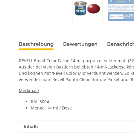
Beschreibung
Bewertungen
Benachric
REVELL Email Color Farbe 14 ml purpurrot seidenmatt (3233
Aus der bei vielen Bastlern beliebten 14-ml-Lackdose kö
und können mit 'Revell Color Mix' verdünnt werden. So k
verwendet man 'Revell Painta Clean' für die Pinsel und '
Merkmale
RAL 3004
Menge: 14 ml / Dose
Produkteigenschaft
Wert
Inhalt: