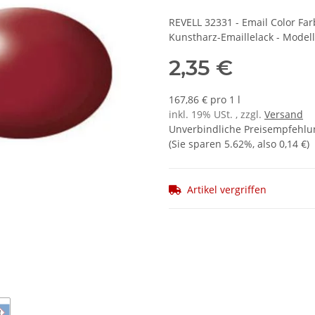
REVELL 32331 - Email Color Far
Kunstharz-Emaillelack - Model
2,35 €
167,86 € pro 1 l
inkl. 19% USt. , zzgl.
Versand
Unverbindliche Preisempfehlun
(Sie sparen
5.62%
, also
0,14 €
)
Artikel vergriffen