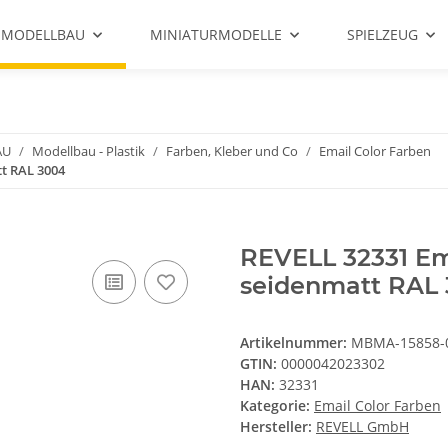
 MODELLBAU
MINIATURMODELLE
SPIELZEUG
AU
Modellbau - Plastik
Farben, Kleber und Co
Email Color Farben
t RAL 3004
REVELL 32331 Ema
seidenmatt RAL
Artikelnummer:
MBMA-15858-
GTIN:
0000042023302
HAN:
32331
Kategorie:
Email Color Farben
Hersteller:
REVELL GmbH