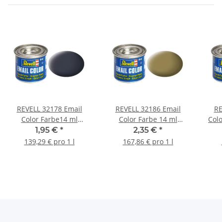
REVELL 32178 Email
REVELL 32186 Email
RE
Color Farbe14 ml
Color Farbe 14 ml
Col
panzergrau matt RAL
khakibraun matt RAL
1,95 €
*
2,35 €
*
7024
7008
139,29 € pro 1 l
167,86 € pro 1 l