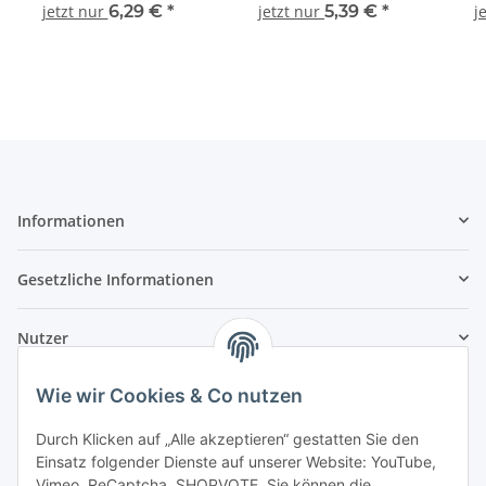
06037
Bauernhofleben 15 Teile
jetzt nur
6,29 €
*
jetzt nur
5,39 €
*
j
Informationen
Gesetzliche Informationen
Nutzer
Wie wir Cookies & Co nutzen
Durch Klicken auf „Alle akzeptieren“ gestatten Sie den
Einsatz folgender Dienste auf unserer Website: YouTube,
Vimeo, ReCaptcha, SHOPVOTE. Sie können die