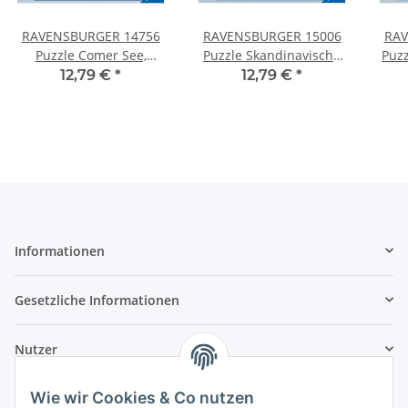
RAVENSBURGER 14756
RAVENSBURGER 15006
RAV
Puzzle Comer See,
Puzzle Skandinavische
Puzz
Italien 500 Teile
Idylle 500 Teile
12,79 €
*
12,79 €
*
Informationen
Gesetzliche Informationen
Nutzer
Wie wir Cookies & Co nutzen