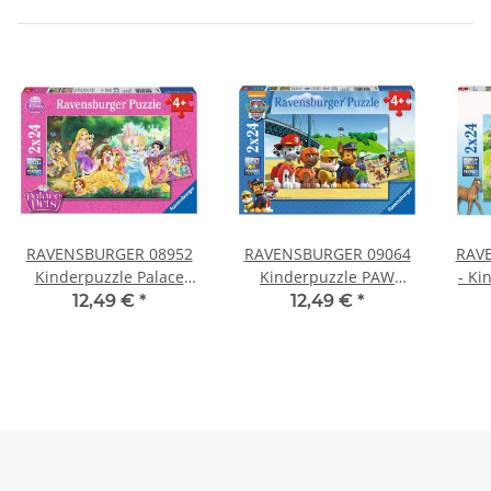
RAVENSBURGER 08952
RAVENSBURGER 09064
RAV
Kinderpuzzle Palace
Kinderpuzzle PAW
- Ki
Pets Beste Freunde der
Heldenhafte Hunde
Pfer
12,49 €
*
12,49 €
*
Prinzessinnen