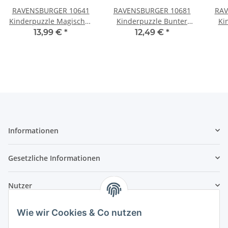
RAVENSBURGER 10641
RAVENSBURGER 10681
RAV
Kinderpuzzle Magischer
Kinderpuzzle Bunter
Ki
Ausritt 100 Teile
Ozean
P
13,99 €
*
12,49 €
*
Informationen
Gesetzliche Informationen
Nutzer
Wie wir Cookies & Co nutzen