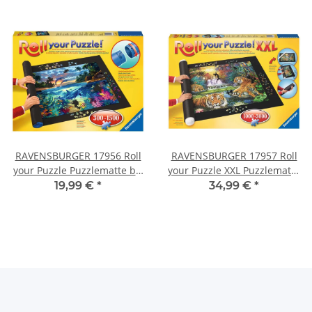
RAVENSBURGER 17956 Roll
RAVENSBURGER 17957 Roll
your Puzzle Puzzlematte bis
your Puzzle XXL Puzzlematte
1500 Teile
bis 3000 Teile
19,99 €
*
34,99 €
*