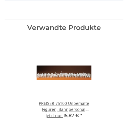
Verwandte Produkte
PREISER 75100 Unbemalte
Figuren, Bahnpersonal,
Reisende, Passanten
jetzt nur
15,87 €
*
Figuren-Set Spur TT