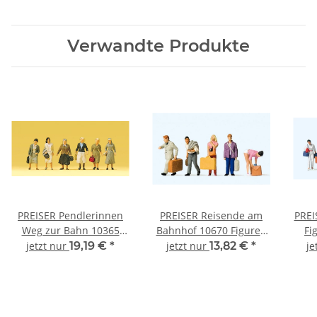
Verwandte Produkte
PREISER Pendlerinnen
PREISER Reisende am
PREI
Weg zur Bahn 10365
Bahnhof 10670 Figuren
Fi
Figuren-Set Spur H0
Spur H0
jetzt nur
19,19 €
*
jetzt nur
13,82 €
*
je