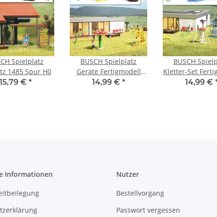
CH Spielplatz
BUSCH Spielplatz
BUSCH Spielp
tz 1485 Spur H0
Geräte Fertigmodell
Kletter-Set Fert
1163 Spur H0
1164 Spur 
15,79 €
*
14,99 €
*
14,99 €
e Informationen
Nutzer
eitbeilegung
Bestellvorgang
tzerklärung
Passwort vergessen