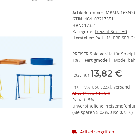
Artikelnummer:
MBMA-16360-
GTIN:
4041032173511
HAN:
17351
Kategorie:
Freizeit Spur H0
Hersteller:
PAUL M. PREISER 
PREISER Spielgeräte für Spielp
1:87 - Fertigmodell - Modellb
13,82 €
jetzt nur
inkl. 19% USt. , zzgl.
Versand
Alter Preis: 14,55 €
Rabatt:
5%
Unverbindliche Preisempfehlun
(Sie sparen
5.02%
, also
0,73 €
)
Artikel vergriffen