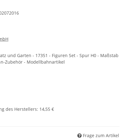
02072016
GmbH
latz und Garten - 17351 - Figuren Set - Spur H0 - Maßstab
ahn-Zubehör - Modellbahnartikel
g des Herstellers
:
14,55 €
Frage zum Artikel