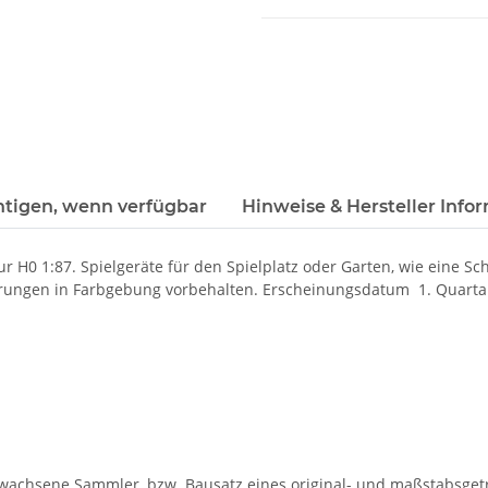
htigen, wenn verfügbar
Hinweise & Hersteller Info
ur H0 1:87. Spielgeräte für den Spielplatz oder Garten, wie eine S
derungen in Farbgebung vorbehalten. Erscheinungsdatum 1. Quarta
rwachsene Sammler, bzw. Bausatz eines original- und maßstabsgetr