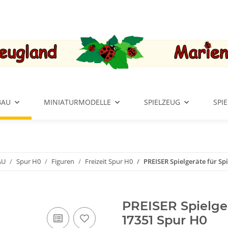
BAU
MINIATURMODELLE
SPIELZEUG
SPI
AU
Spur H0
Figuren
Freizeit Spur H0
PREISER Spielgeräte für Sp
PREISER Spielger
17351 Spur H0