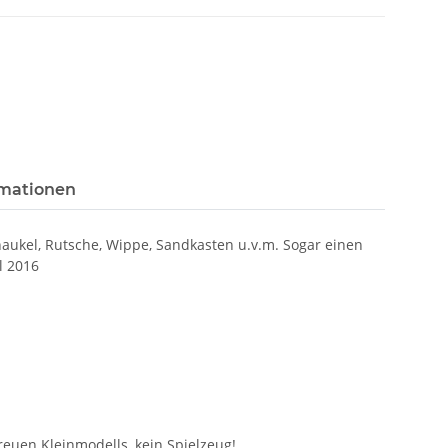
rmationen
chaukel, Rutsche, Wippe, Sandkasten u.v.m. Sogar einen
l 2016
euen Kleinmodells, kein Spielzeug!