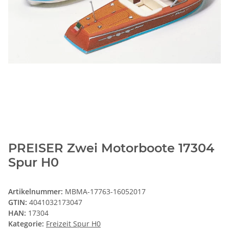
PREISER Zwei Motorboote 17304
Spur H0
Artikelnummer:
MBMA-17763-16052017
GTIN:
4041032173047
HAN:
17304
Kategorie:
Freizeit Spur H0