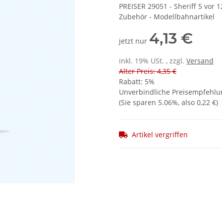
PREISER 29051 - Sheriff 5 vor 1
Zubehör - Modellbahnartikel
4,13 €
jetzt nur
inkl. 19% USt. , zzgl.
Versand
Alter Preis: 4,35 €
Rabatt:
5%
Unverbindliche Preisempfehlun
(Sie sparen
5.06%
, also
0,22 €
)
Artikel vergriffen