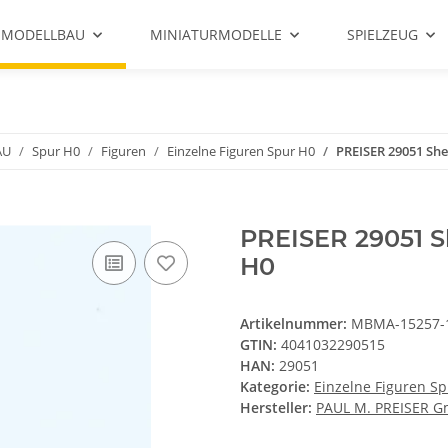
 MODELLBAU
MINIATURMODELLE
SPIELZEUG
AU
Spur H0
Figuren
Einzelne Figuren Spur H0
PREISER 29051 Sher
PREISER 29051 She
H0
Artikelnummer:
MBMA-15257-
GTIN:
4041032290515
HAN:
29051
Kategorie:
Einzelne Figuren S
Hersteller:
PAUL M. PREISER 