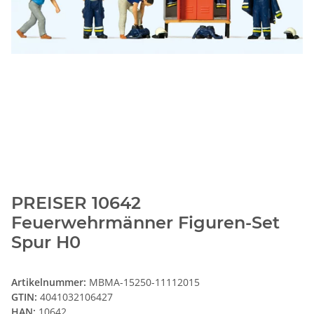
PREISER 10642
Feuerwehrmänner Figuren-Set
Spur H0
Artikelnummer:
MBMA-15250-11112015
GTIN:
4041032106427
HAN:
10642