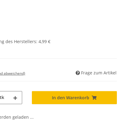
g des Herstellers
:
4,99 €
Frage zum Artikel
nd abweichend)
tk
In den Warenkorb
den geladen ...