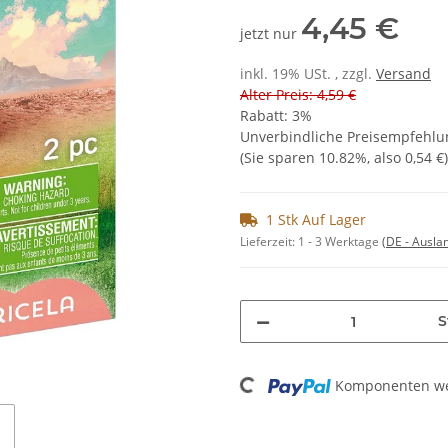
4,45 €
jetzt nur
inkl. 19% USt. , zzgl.
Versand
Alter Preis: 4,59 €
Rabatt:
3%
Unverbindliche Preisempfehlun
(Sie sparen
10.82%
, also
0,54 €
)
1 Stk Auf Lager
Lieferzeit:
1 - 3 Werktage
(DE - Ausla
S
Loading...
Komponenten wer