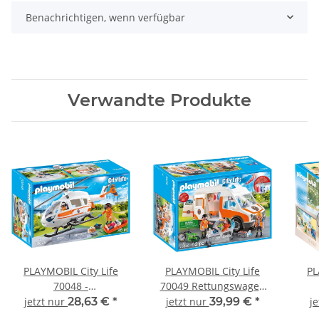
Benachrichtigen, wenn verfügbar
Verwandte Produkte
PLAYMOBIL City Life
PLAYMOBIL City Life
PL
70048 -
70049 Rettungswagen
Rettungshelikopter
mit Licht und Sound
Kin
jetzt nur
28,63 €
*
jetzt nur
39,99 €
*
j