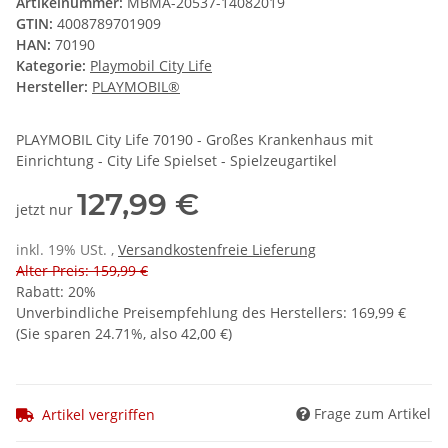
Artikelnummer:
MBMA-20537-14082019
GTIN:
4008789701909
HAN:
70190
Kategorie:
Playmobil City Life
Hersteller:
PLAYMOBIL®
PLAYMOBIL City Life 70190 - Großes Krankenhaus mit
Einrichtung - City Life Spielset - Spielzeugartikel
127,99 €
jetzt nur
inkl. 19% USt. ,
Versandkostenfreie Lieferung
Alter Preis: 159,99 €
Rabatt:
20%
Unverbindliche Preisempfehlung des Herstellers
:
169,99 €
(Sie sparen
24.71%
, also
42,00 €
)
Frage zum Artikel
Artikel vergriffen