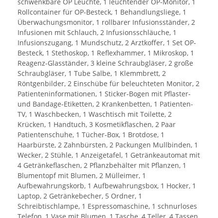
schwenkbare OP Leuchte, 1 leuchtender OP-Monitor, 1
Rollcontainer für OP-Besteck, 1 Behandlungsliege, 1
Überwachungsmonitor, 1 rollbarer Infusionsständer, 2
Infusionen mit Schlauch, 2 Infusionsschläuche, 1
Infusionszugang, 1 Mundschutz, 2 Arztkoffer, 1 Set OP-
Besteck, 1 Stethoskop, 1 Reflexhammer, 1 Mikroskop, 1
Reagenz-Glasständer, 3 kleine Schraubgläser, 2 große
Schraubgläser, 1 Tube Salbe, 1 Klemmbrett, 2
Röntgenbilder, 2 Einschübe für beleuchteten Monitor, 2
Patienteninformationen, 1 Sticker-Bogen mit Pflaster-
und Bandage-Etiketten, 2 Krankenbetten, 1 Patienten-
TV, 1 Waschbecken, 1 Waschtisch mit Toilette, 2
Krücken, 1 Handtuch, 3 Kosmetikflaschen, 2 Paar
Patientenschuhe, 1 Tücher-Box, 1 Brotdose, 1
Haarbürste, 2 Zahnbürsten, 2 Packungen Mullbinden, 1
Wecker, 2 Stühle, 1 Anzeigetafel, 1 Getränkeautomat mit
4 Getränkeflaschen, 2 Pflanzbehälter mit Pflanzen, 1
Blumentopf mit Blumen, 2 Mülleimer, 1
Aufbewahrungskorb, 1 Aufbewahrungsbox, 1 Hocker, 1
Laptop, 2 Getränkebecher, 5 Ordner, 1
Schreibtischlampe, 1 Espressomaschine, 1 schnurloses
Telefon, 1 Vase mit Blumen, 1 Tasche, 4 Teller, 4 Tassen,