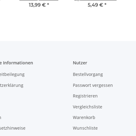
ng
Ring Gewehr
8-Schuss Ring
P
13,99 €
*
5,49 €
*
e Informationen
Nutzer
eitbeilegung
Bestellvorgang
tzerklärung
Passwort vergessen
Registrieren
Vergleichsliste
m
Warenkorb
setzhinweise
Wunschliste