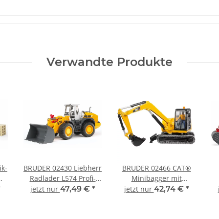
Verwandte Produkte
ik-
BRUDER 02430 Liebherr
BRUDER 02466 CAT®
Radlader L574 Profi-
Minibagger mit
en
Serie bworld 1:16
Bauarbeiter
Ba
*
jetzt nur
47,49 €
*
jetzt nur
42,74 €
*