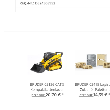
Reg.-Nr.: DE24308952
BRUDER 02136 CAT®
BRUDER 02415 Logist
Kompaktkettenlader
Zubehör Paletten
Kisten und Gitterbox
jetzt nur
20,70 €
*
jetzt nur
14,39 €
1:16