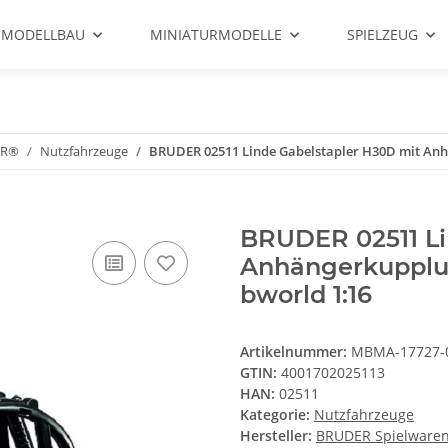
 MODELLBAU
MINIATURMODELLE
SPIELZEUG
ER®
Nutzfahrzeuge
BRUDER 02511 Linde Gabelstapler H30D mit Anhä
BRUDER 02511 Li
Anhängerkupplun
bworld 1:16
Artikelnummer:
MBMA-17727-
GTIN:
4001702025113
HAN:
02511
Kategorie:
Nutzfahrzeuge
Hersteller:
BRUDER Spielwaren