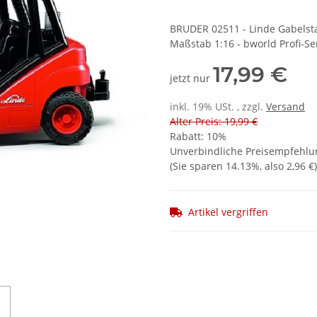
BRUDER 02511 - Linde Gabelst
Maßstab 1:16 - bworld Profi-Se
17,99 €
jetzt nur
inkl. 19% USt. , zzgl.
Versand
Alter Preis: 19,99 €
Rabatt:
10%
Unverbindliche Preisempfehlun
(Sie sparen
14.13%
, also
2,96 €
)
Artikel vergriffen