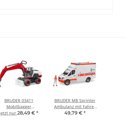
BRUDER 03411
BRUDER MB Sprinter
Mobilbagger
Ambulanz mit Fahrer
ufahrzeug Profi-Serie
02536
jetzt nur
28,49 €
*
49,79 €
*
bworld 1:16