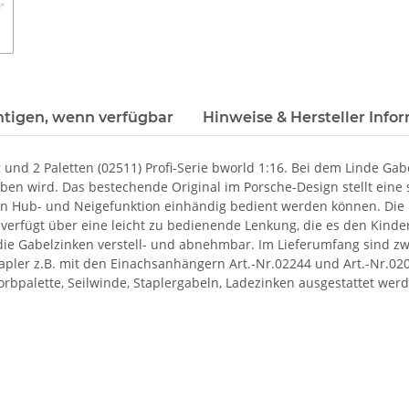
htigen, wenn verfügbar
Hinweise & Hersteller Info
d 2 Paletten (02511) Profi-Serie bworld 1:16. Bei dem Linde Gab
eben wird. Das bestechende Original im Porsche-Design stellt eine s
sen Hub- und Neigefunktion einhändig bedient werden können. Die
erfügt über eine leicht zu bedienende Lenkung, die es den Kinder
e Gabelzinken verstell- und abnehmbar. Im Lieferumfang sind zwei
pler z.B. mit den Einachsanhängern Art.-Nr.02244 und Art.-Nr.02
rbpalette, Seilwinde, Staplergabeln, Ladezinken ausgestattet werd