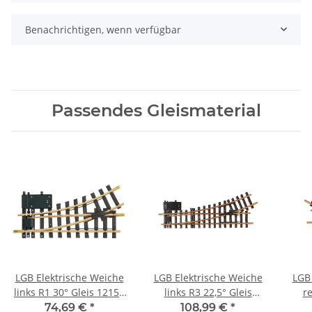
Benachrichtigen, wenn verfügbar
Passendes Gleismaterial
LGB Elektrische Weiche
LGB Elektrische Weiche
LGB 
links R1 30° Gleis 12150
links R3 22,5° Gleis
re
Spur G
16150 Spur G
74,69 €
*
108,99 €
*