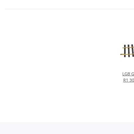
LGB G
R1 30