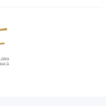
 Gleis
Spur G