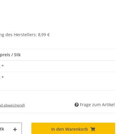
g des Herstellers
:
8,99 €
preis / Stk
€
*
€
*
Frage zum Artikel
nd abweichend)
tk
In den Warenkorb