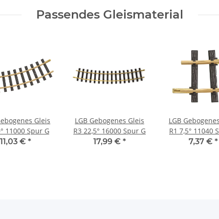
Passendes Gleismaterial
ebogenes Gleis
LGB Gebogenes Gleis
LGB Gebogenes
° 11000 Spur G
R3 22,5° 16000 Spur G
R1 7,5° 11040 
11,03 €
*
17,99 €
*
7,37 €
*