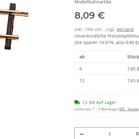
Modellbahnartike
8,09 €
inkl. 19% USt. , zzgl.
Versand
Unverbindliche Preisempfehlun
(Sie sparen
10.01%
, also
0,90 €
)
ab
Stück
6
7,85 
12
7,65 
12 Stk Auf Lager
Lieferzeit:
1 - 3 Werktage
(DE - Ausla
S