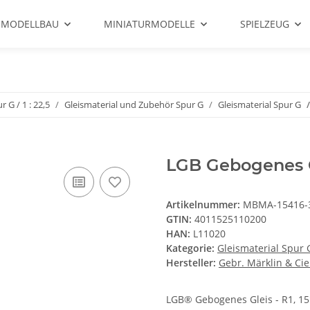
 MODELLBAU
MINIATURMODELLE
SPIELZEUG
r G / 1 : 22,5
Gleismaterial und Zubehör Spur G
Gleismaterial Spur G
LGB Gebogenes Gl
Artikelnummer:
MBMA-15416-
GTIN:
4011525110200
HAN:
L11020
Kategorie:
Gleismaterial Spur 
Hersteller:
Gebr. Märklin & Ci
LGB® Gebogenes Gleis - R1, 15°