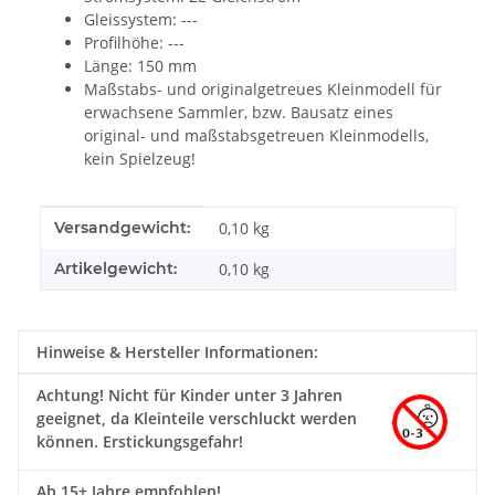
Gleissystem: ---
Profilhöhe: ---
Länge: 150 mm
Maßstabs- und originalgetreues Kleinmodell für
erwachsene Sammler, bzw. Bausatz eines
original- und maßstabsgetreuen Kleinmodells,
kein Spielzeug!
Produkteigenschaft
Wert
Versandgewicht:
0,10 kg
Artikelgewicht:
0,10
kg
Hinweise & Hersteller Informationen:
Achtung!
Nicht für Kinder unter 3 Jahren
geeignet, da Kleinteile verschluckt werden
können. Erstickungsgefahr!
Ab 15+ Jahre empfohlen!