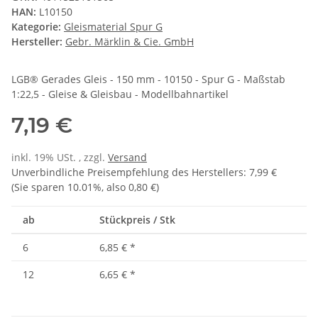
HAN:
L10150
Kategorie:
Gleismaterial Spur G
Hersteller:
Gebr. Märklin & Cie. GmbH
LGB® Gerades Gleis - 150 mm - 10150 - Spur G - Maßstab
1:22,5 - Gleise & Gleisbau - Modellbahnartikel
7,19 €
inkl. 19% USt. , zzgl.
Versand
Unverbindliche Preisempfehlung des Herstellers
:
7,99 €
(Sie sparen
10.01%
, also
0,80 €
)
ab
Stückpreis / Stk
6
6,85 €
*
12
6,65 €
*