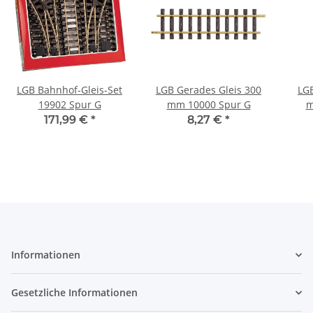
LGB Bahnhof-Gleis-Set
LGB Gerades Gleis 300
LGB
19902 Spur G
mm 10000 Spur G
m
171,99 €
*
8,27 €
*
Informationen
Gesetzliche Informationen