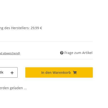
g des Herstellers
:
29,99 €
Frage zum Artikel
nd abweichend)
tk
In den Warenkorb
den geladen ...