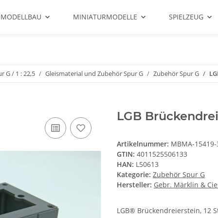
 MODELLBAU
MINIATURMODELLE
SPIELZEUG
r G / 1 : 22,5
Gleismaterial und Zubehör Spur G
Zubehör Spur G
LG
LGB Brückendreie
Artikelnummer:
MBMA-15419-
GTIN:
4011525506133
HAN:
L50613
Kategorie:
Zubehör Spur G
Hersteller:
Gebr. Märklin & Ci
LGB® Brückendreierstein, 12 St