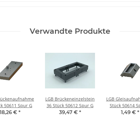
Verwandte Produkte
rückenaufnahme
LGB Brückeneinzelstein
LGB Gleisaufna
ck 50611 Spur G
36 Stück 50612 Spur G
Stück 50614 S
18,26 €
*
39,47 €
*
1,49 €
*