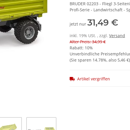
BRUDER 02203 - Fliegl 3-Seite
Profi-Serie - Landwirtschaft - S
31,49 €
jetzt nur
inkl. 19% USt. , zzgl.
Versand
Alter Preis: 34,99 €
Rabatt:
10%
Unverbindliche Preisempfehlun
(Sie sparen
14.78%
, also
5,46 €
)
Artikel vergriffen