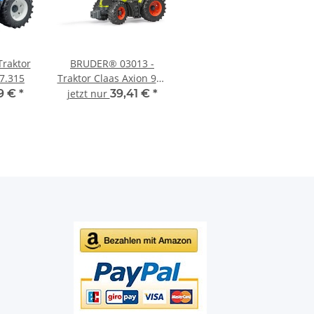
raktor
BRUDER® 03013 -
7.315
Traktor Claas Axion 950
mit Frontlader
9 €
*
jetzt nur
39,41 €
*