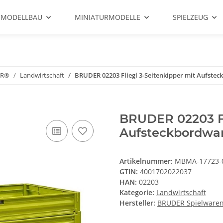
 MODELLBAU
MINIATURMODELLE
SPIELZEUG
ER®
Landwirtschaft
BRUDER 02203 Fliegl 3-Seitenkipper mit Aufstec
BRUDER 02203 Fl
Aufsteckbordwand
Artikelnummer:
MBMA-17723-
GTIN:
4001702022037
HAN:
02203
Kategorie:
Landwirtschaft
Hersteller:
BRUDER Spielwaren