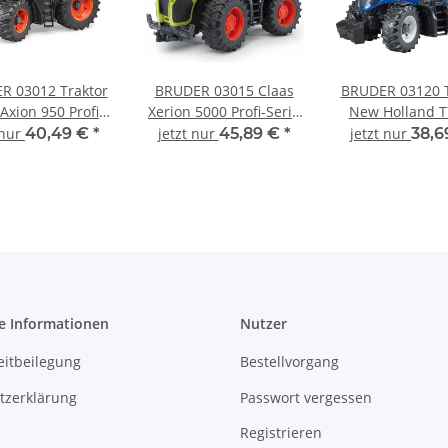
R 03012 Traktor
BRUDER 03015 Claas
BRUDER 03120 T
Axion 950 Profi-
Xerion 5000 Profi-Serie
New Holland T
ie bworld 1:16
bworld 1:16
 nur
40,49 €
*
jetzt nur
45,89 €
*
jetzt nur
38,6
e Informationen
Nutzer
eitbeilegung
Bestellvorgang
tzerklärung
Passwort vergessen
Registrieren