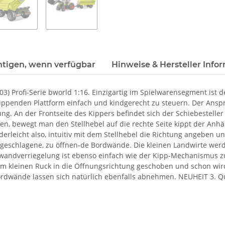
htigen, wenn verfügbar
Hinweise & Hersteller Info
3) Profi-Serie bworld 1:16. Einzigartig im Spielwarensegment ist 
ippenden Plattform einfach und kindgerecht zu steuern. Der Ansp
g. An der Frontseite des Kippers befindet sich der Schiebesteller
ippen, bewegt man den Stellhebel auf die rechte Seite kippt der Anhä
nderleicht also, intuitiv mit dem Stellhebel die Richtung angeben u
geschlagene, zu öffnen-de Bordwände. Die kleinen Landwirte werd
dwandverriegelung ist ebenso einfach wie der Kipp-Mechanismus zu 
em kleinen Ruck in die Öffnungsrichtung geschoben und schon wir
kbordwände lassen sich natürlich ebenfalls abnehmen. NEUHEIT 3. Q