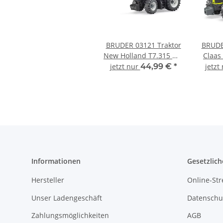
BRUDER 03121 Traktor
BRUDE
New Holland T7.315 mit
Claas 
Frontlader Profi-Serie
Ser
jetzt nur
44,99 €
*
jetzt
bworld 1:16
Informationen
Gesetzlich
Hersteller
Online-Str
Unser Ladengeschäft
Datenschu
Zahlungsmöglichkeiten
AGB