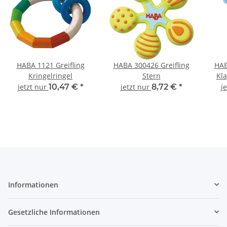
HABA 1121 Greifling
HABA 300426 Greifling
HAB
Kringelringel
Stern
Kl
jetzt nur
10,47 €
*
jetzt nur
8,72 €
*
j
Informationen
Gesetzliche Informationen