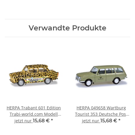
Verwandte Produkte
HERPA Trabant 601 Edition
HERPA 049658 Wartburg
Trabi-world.com Modell
Tourist 353 Deutsche Post
3,Giraffe 027663 PKW-
PKW-Modell 1:87
jetzt nur
15,68 €
*
jetzt nur
15,68 €
*
Modell 1:87