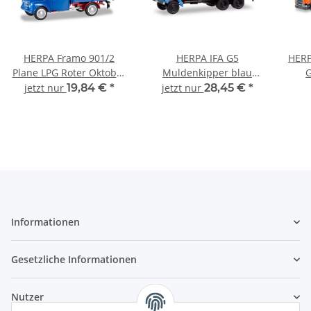
HERPA Framo 901/2
HERPA IFA G5
HERP
Plane LPG Roter Oktober
Muldenkipper blau
G
093002 Automodell 1:87
307581 LKW-Modell 1:87
Sa
jetzt nur
19,84 €
*
jetzt nur
28,45 €
*
Lo
Informationen
Gesetzliche Informationen
Nutzer