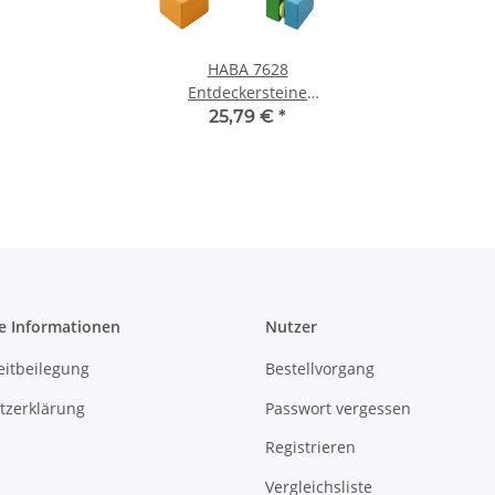
HABA 7628
Entdeckersteine
Klangspaß
25,79 €
*
e Informationen
Nutzer
eitbeilegung
Bestellvorgang
tzerklärung
Passwort vergessen
Registrieren
Vergleichsliste