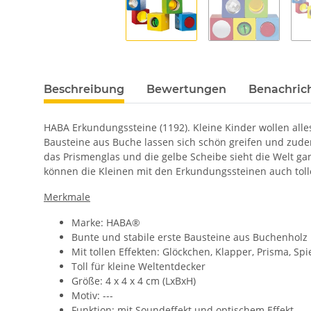
Beschreibung
Bewertungen
Benachric
HABA Erkundungssteine (1192). Kleine Kinder wollen all
Bausteine aus Buche lassen sich schön greifen und zudem 
das Prismenglas und die gelbe Scheibe sieht die Welt g
können die Kleinen mit den Erkundungssteinen auch tol
Merkmale
Marke: HABA®
Bunte und stabile erste Bausteine aus Buchenholz
Mit tollen Effekten: Glöckchen, Klapper, Prisma, Spi
Toll für kleine Weltentdecker
Größe: 4 x 4 x 4 cm (LxBxH)
Motiv: ---
Funktion: mit Soundeffekt und optischem Effekt