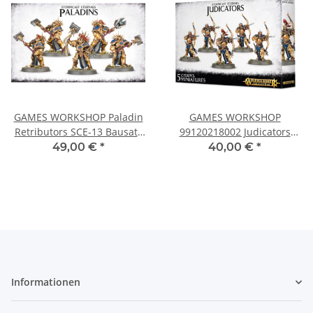
GAMES WORKSHOP Paladin
GAMES WORKSHOP
Retributors SCE-13 Bausatz
99120218002 Judicators
99120218005
SCE-14
49,00 €
*
40,00 €
*
Informationen