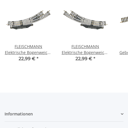
FLEISCHMANN
FLEISCHMANN
Elektrische Bogenweiche
Elektrische Bogenweiche
Gebo
R1/R2 links 22273 Spur
R1/R2 rechts 22275 Spur
261,
22,99 €
*
22,99 €
*
N
N
Informationen