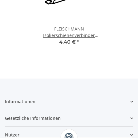
FLEISCHMANN
Isolierschienenverbinder
22214 Spur N
4,40 €
*
Informationen
Gesetzliche Informationen
Nutzer