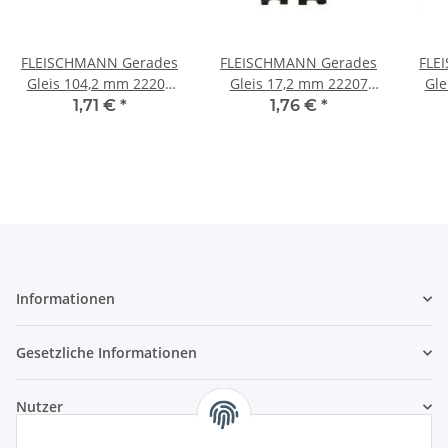
FLEISCHMANN Gerades
FLEISCHMANN Gerades
FLE
Gleis 104,2 mm 22203
Gleis 17,2 mm 22207
Gle
Spur N
Spur N
1,71 €
*
1,76 €
*
Informationen
Gesetzliche Informationen
Nutzer