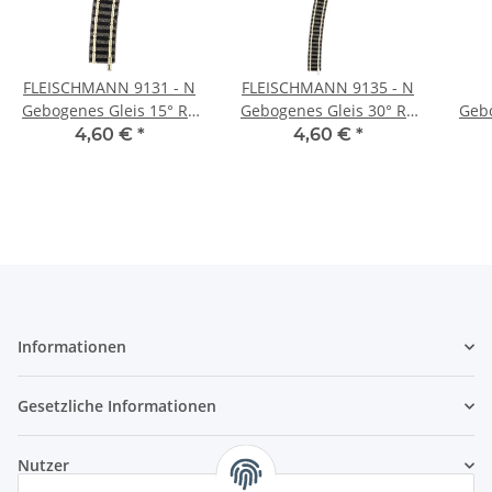
FLEISCHMANN 9131 - N
FLEISCHMANN 9135 - N
Gebogenes Gleis 15° R3
Gebogenes Gleis 30° R4
Gebo
- 396,4 mm
- 430 mm
192
4,60 €
*
4,60 €
*
Informationen
Gesetzliche Informationen
Nutzer