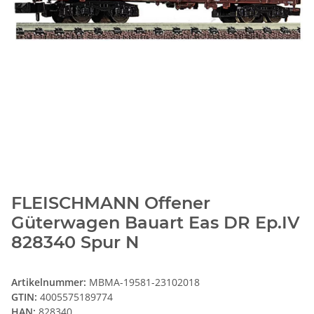
FLEISCHMANN Offener
Güterwagen Bauart Eas DR Ep.IV
828340 Spur N
Artikelnummer:
MBMA-19581-23102018
GTIN:
4005575189774
HAN:
828340