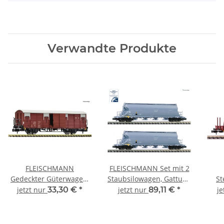
Verwandte Produkte
FLEISCHMANN
FLEISCHMANN Set mit 2
Gedeckter Güterwagen,
Staubsilowagen, Gattung
St
Gattung Gehlmmss, der
Uacs-x DR Ep.IV 849006
Gat
jetzt nur
33,30 €
*
jetzt nur
89,11 €
*
je
DR Ep.IV 6660022 Spur N
Spur N