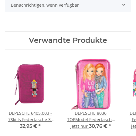
Benachrichtigen, wenn verfügbar
Verwandte Produkte
DEPESCHE 6405.003 -
DEPESCHE 8036
DE
7Skills Federtasche 3-
TOPModel Federtasche
Fe
fach, gefüllt - beere
Friends 3 fach, gefüllt
DA
32,95 €
*
jetzt nur
30,76 €
*
je
Motiv 002 rosa glitzernd