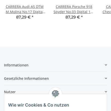
CARRERA Audi A5 DTM
CARRERA Porsche 918
CA
M.Molina No.17 Digital
Spyder No.03 Digital 132
Chevr
132 Fahrzeug 20030741
Fahrzeug 20030711
87,29 €
*
87,29 €
*
Informationen
Gesetzliche Informationen
Nutzer
Wie wir Cookies & Co nutzen