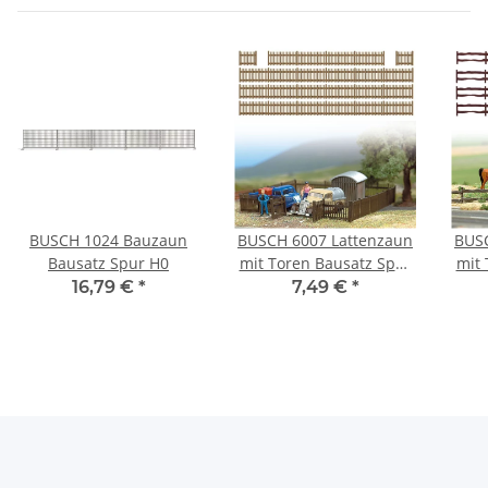
BUSCH 1024 Bauzaun
BUSCH 6007 Lattenzaun
BUS
Bausatz Spur H0
mit Toren Bausatz Spur
mit 
H0
16,79 €
*
7,49 €
*