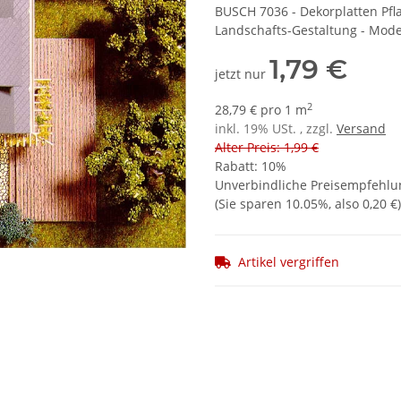
BUSCH 7036 - Dekorplatten Pfla
Landschafts-Gestaltung - Mode
1,79 €
jetzt nur
2
28,79 € pro 1 m
inkl. 19% USt. , zzgl.
Versand
Alter Preis: 1,99 €
Rabatt:
10%
Unverbindliche Preisempfehlun
(Sie sparen
10.05%
, also
0,20 €
)
Artikel vergriffen