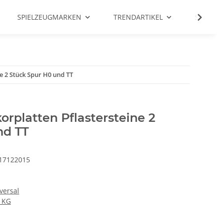
SPIELZEUGMARKEN
TRENDARTIKEL
SALE %
e 2 Stück Spur H0 und TT
rplatten Pflastersteine 2
nd TT
17122015
versal
 KG