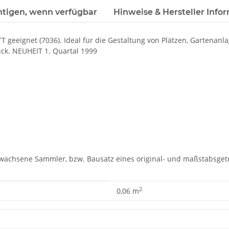
htigen, wenn verfügbar
Hinweise & Hersteller Info
T geeignet (7036). Ideal für die Gestaltung von Plätzen, Gartenan
ück. NEUHEIT 1. Quartal 1999
rwachsene Sammler, bzw. Bausatz eines original- und maßstabsgetr
2
0,06 m