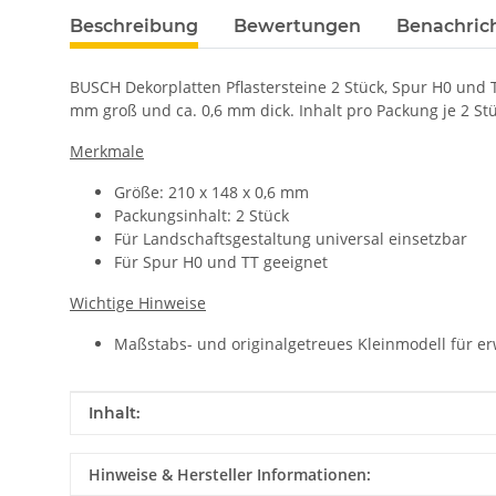
Beschreibung
Bewertungen
Benachric
BUSCH Dekorplatten Pflastersteine 2 Stück, Spur H0 und T
mm groß und ca. 0,6 mm dick. Inhalt pro Packung je 2 St
Merkmale
Größe: 210 x 148 x 0,6 mm
Packungsinhalt: 2 Stück
Für Landschaftsgestaltung universal einsetzbar
Für Spur H0 und TT geeignet
Wichtige Hinweise
Maßstabs- und originalgetreues Kleinmodell für e
Produkteigenschaft
Wert
Inhalt:
Hinweise & Hersteller Informationen: