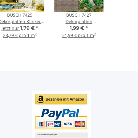
BUSCH 7425
BUSCH 7427
Dekorplatten Klinker
Dekorplatten
t 2 Stück Spur H0 und
Naturstein 2 Stück Spur
jetzt nur
1,79 €
*
1,99 €
*
TT
H0
2
2
28,79 € pro 1 m
31,99 € pro 1 m