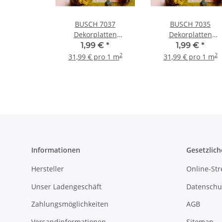
BUSCH 7037
BUSCH 7035
Dekorplatten
Dekorplatten
Terrassenbelag 2 Stück
Verbundpflaster 2
1,99 €
*
1,99 €
*
Spur H0 und TT
Stück Spur H0 und 
2
2
31,99 € pro 1 m
31,99 € pro 1 m
Informationen
Gesetzlich
Hersteller
Online-Str
Unser Ladengeschäft
Datenschu
Zahlungsmöglichkeiten
AGB
Versandinformationen
Sitemap