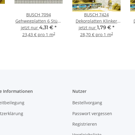
BUSCH 7094
BUSCH 7424
Gehwegplatten 6 Stück
Dekorplatten Klinker
Spur H0 TT und N
dunkel 2 Stück Spur H0
ro
jetzt nur
4,31 €
*
jetzt nur
1,79 €
*
TT
und TT
2
2
23,43 € pro 1 m
28,70 € pro 1 m
e Informationen
Nutzer
eitbeilegung
Bestellvorgang
tzerklärung
Passwort vergessen
Registrieren
Vergleichsliste