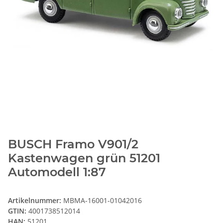
BUSCH Framo V901/2
Kastenwagen grün 51201
Automodell 1:87
Artikelnummer:
MBMA-16001-01042016
GTIN:
4001738512014
HAN:
51201