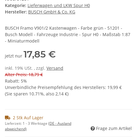
Kategorie:
Lieferwagen und LKW Spur H0
Hersteller:
BUSCH GmbH & Co. KG
BUSCH Framo V901/2 Kastenwagen - Farbe grün - 51201 -
Busch Modell - Fahrzeuge Industrie - Spur H0 - Maßstab 1:87
- Miniaturmodell
17,85 €
jetzt nur
inkl. 19% USt. , zzgl.
Versand
Alter Preis: 18,79 €
Rabatt:
5%
Unverbindliche Preisempfehlung des Herstellers
:
19,99 €
(Sie sparen
10.71%
, also
2,14 €
)
2 Stk Auf Lager
Lieferzeit:
1 - 3 Werktage
(DE - Ausland
Frage zum Artikel
abweichend)