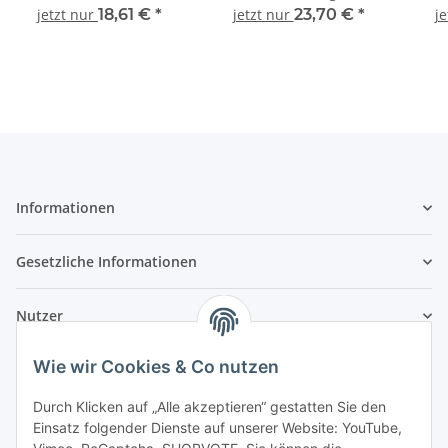
Automodell 1:87
Kundendienst Robur
Fahr
jetzt nur
18,61 €
*
jetzt nur
23,70 €
*
j
Werke Zittau 51803 LKW-
Modell 1:87
Informationen
Gesetzliche Informationen
Nutzer
Wie wir Cookies & Co nutzen
Durch Klicken auf „Alle akzeptieren“ gestatten Sie den
Einsatz folgender Dienste auf unserer Website: YouTube,