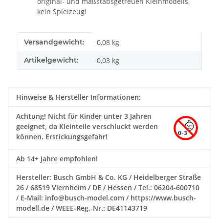
original- und maßstabsgetreuen Kleinmodells,
kein Spielzeug!
Produkteigenschaft
Wert
Versandgewicht:
0,08 kg
Artikelgewicht:
0,03
kg
Hinweise & Hersteller Informationen:
Achtung!
Nicht für Kinder unter 3 Jahren
geeignet, da Kleinteile verschluckt werden
können. Erstickungsgefahr!
Ab 14+ Jahre empfohlen!
Hersteller: Busch GmbH & Co. KG / Heidelberger Straße
26 / 68519 Viernheim / DE / Hessen / Tel.: 06204-600710
/ E-Mail: info@busch-model.com / https://www.busch-
modell.de / WEEE-Reg.-Nr.: DE41143719