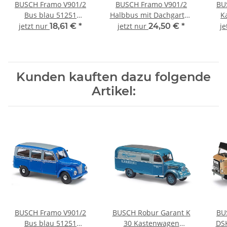
BUSCH Framo V901/2
BUSCH Framo V901/2
BU
Bus blau 51251
Halbbus mit Dachgarten
K
Automodell 1:87
und Kisten 51279
512
jetzt nur
18,61 €
*
jetzt nur
24,50 €
*
je
Automodell 1:87
Kunden kauften dazu folgende
Artikel:
BUSCH Framo V901/2
BUSCH Robur Garant K
BU
Bus blau 51251
30 Kastenwagen
DS