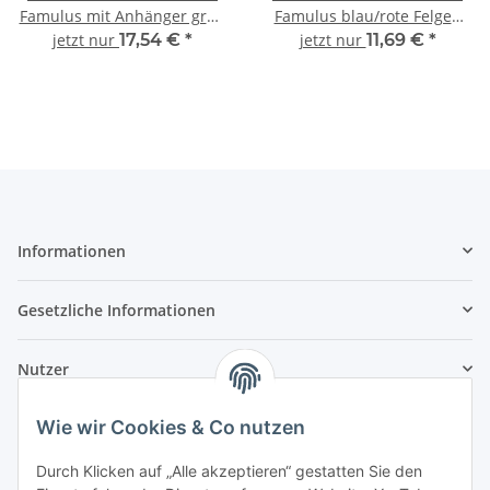
Famulus mit Anhänger grün
Famulus blau/rote Felgen
Fertigmodell 1:87
Modell 1:87
jetzt nur
17,54 €
*
jetzt nur
11,69 €
*
Informationen
Gesetzliche Informationen
Nutzer
Wie wir Cookies & Co nutzen
Durch Klicken auf „Alle akzeptieren“ gestatten Sie den