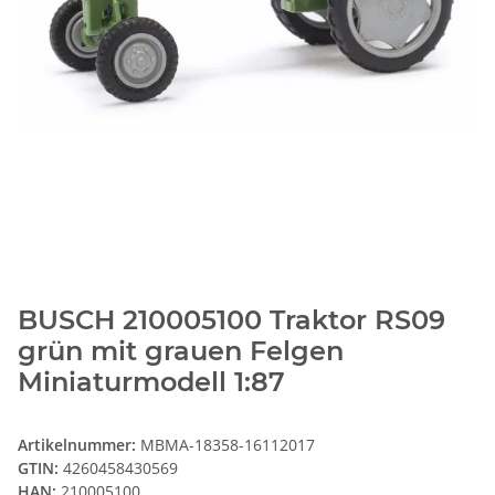
BUSCH 210005100 Traktor RS09
grün mit grauen Felgen
Miniaturmodell 1:87
Artikelnummer:
MBMA-18358-16112017
GTIN:
4260458430569
HAN:
210005100