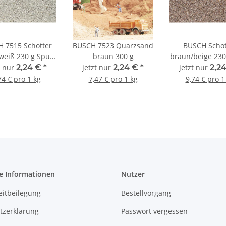
 7515 Schotter
BUSCH 7523 Quarzsand
BUSCH Schot
weiß 230 g Spur
braun 300 g
braun/beige 230
0 TT und N
H0 TT und N 
t nur
2,24 €
*
jetzt nur
2,24 €
*
jetzt nur
2,2
74 € pro 1 kg
7,47 € pro 1 kg
9,74 € pro 1
e Informationen
Nutzer
eitbeilegung
Bestellvorgang
tzerklärung
Passwort vergessen