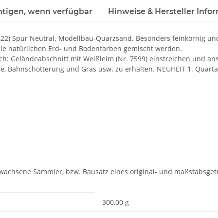
htigen, wenn verfügbar
Hinweise & Hersteller Info
) Spur Neutral. Modellbau-Quarzsand. Besonders feinkörnig und a
lle natürlichen Erd- und Bodenfarben gemischt werden.
ach: Geländeabschnitt mit Weißleim (Nr. 7599) einstreichen und a
e, Bahnschotterung und Gras usw. zu erhalten. NEUHEIT 1. Quarta
rwachsene Sammler, bzw. Bausatz eines original- und maßstabsge
300,00 g