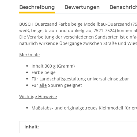
Beschreibung
Bewertungen
Benachric
BUSCH Quarzsand Farbe beige Modellbau-Quarzsand (7522
weiß, beige, braun und dunkelgrau, 7521-7524) können a
Die Verarbeitung der verschiedenen Sandsorten ist einf
natürlich wirkende Übergänge zwischen Straße und Wies
Merkmale
Inhalt 300 g (Gramm)
Farbe beige
Für Landschaftsgestaltung universal einsetzbar
Für
alle
Spuren geeignet
Wichtige Hinweise
Maßstabs- und originalgetreues Kleinmodell für e
Produkteigenschaft
Wert
Inhalt: