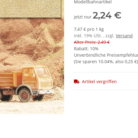
Modellbahnartikel
2,24 €
jetzt nur
7,47 € pro 1 kg
inkl. 19% USt. , zzgl.
Versand
Alter Preis: 2,49 €
Rabatt:
10%
Unverbindliche Preisempfehlun
(Sie sparen
10.04%
, also
0,25 €
)
Artikel vergriffen