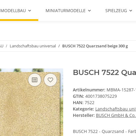
 MODELLBAU
MINIATURMODELLE
SPIELZEUG
AU
Landschaftsbau universal
BUSCH 7522 Quarzsand beige 300 g
BUSCH 7522 Qua
Artikelnummer:
MBMA-15287-
GTIN:
4001738075229
HAN:
7522
Kategorie:
Landschaftsbau uni
Hersteller:
BUSCH GmbH & Co.
BUSCH 7522 - Quarzsand - Farbe