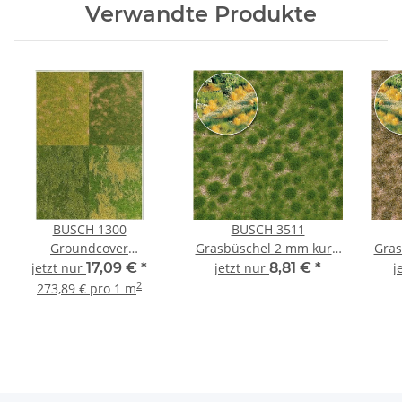
Verwandte Produkte
BUSCH 1300
BUSCH 3511
Groundcover
Grasbüschel 2 mm kurz,
Gras
Bodendecker 4er Set
Frühling
jetzt nur
17,09 €
*
jetzt nur
8,81 €
*
j
Spur Neutral
2
273,89 € pro 1 m