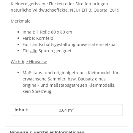
Kleinere gerissene Flecken oder Streifen bringen
natürliche Wildwuchseffekte.
NEUHEIT 3. Quartal 2019
Merkmale
Inhalt: 1 Rolle 80 x 80 cm
Farbe: Kornfeld
Für Landschaftsgestaltung universal einsetzbar
Für
alle
Spuren geeignet
Wichtige Hinweise
Maßstabs- und originalgetreues Kleinmodell für
erwachsene Sammler, bzw. Bausatz eines
original- und maßstabsgetreuen Kleinmodells,
kein Spielzeug!
Produkteigenschaft
Wert
2
Inhalt:
0,64 m
Hinweise & Hersteller Informationen: