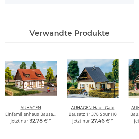
Verwandte Produkte
AUHAGEN
AUHAGEN Haus Gabi
AUH
Einfamilienhaus Bausatz
Bausatz 11378 Spur H0
Bau
11453 Spur H0
jetzt nur
32,78 €
*
jetzt nur
27,46 €
*
je