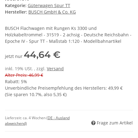
Kategorie:
Güterwagen Spur TT
Hersteller:
BUSCH GmbH & Co. KG
BUSCH Flachwagen mit Rungen Ks 3300 und
Holzkabeltrommel - 31519 - 2 achsig - Deutsche Reichsbahn -
Epoche IV - Spur TT - Maßstab 1:120 - Modellbahnartikel
44,64 €
jetzt nur
inkl. 19% USt. , zzgl.
Versand
Alter Preis: 46,99 €
Rabatt:
5%
Unverbindliche Preisempfehlung des Herstellers
:
49,99 €
(Sie sparen
10.7%
, also
5,35 €
)
Lieferzeit:
ca. 4 Wochen
(DE - Ausland
Frage zum Artikel
abweichend)