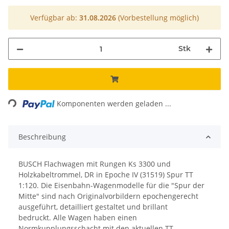
Verfügbar ab:
31.08.2026
(Vorbestellung möglich)
Stk
ading...
Komponenten werden geladen ...
Beschreibung
BUSCH Flachwagen mit Rungen Ks 3300 und
Holzkabeltrommel, DR in Epoche IV (31519) Spur TT
1:120. Die Eisenbahn-Wagenmodelle für die "Spur der
Mitte" sind nach Originalvorbildern epochengerecht
ausgeführt, detailliert gestaltet und brillant
bedruckt. Alle Wagen haben einen
Normkupplungsschacht mit den aktuellen TT-